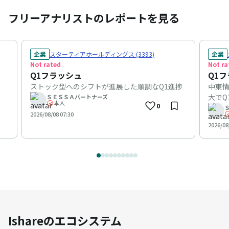
フリーアナリストのレポートを見る
企業
スターティアホールディングス (3393)
企業
Not rated
Not ra
Q1フラッシュ
Q1
ストック型へのシフトが進展した順調なQ1進捗
中東
大でQ
ＳＥＳＳＡパートナーズ
本人
0
2026/08/08 07:30
2026/08
Ishareのエコシステム