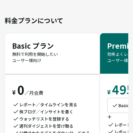
料金プランについて
Basic プラン
Premi
無料で利用を開始したい
効率よくレポ
ユーザー様向け
ユーザー様向
49
0
¥
¥
／
月会費
レポート／タイムラインを見る
Basi
株ブログ／インサイトを書く
＋
ウォッチリストを登録する
レポート
週刊ダイジェストを受け取る
レポート
公開されたモデルをダウンロードする