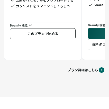
Share 
カタリストをリマインドしてもらう
Deemly 機能
Deemly 機能
こ
このプランで始める
資料ダウン
プラン詳細はこちら