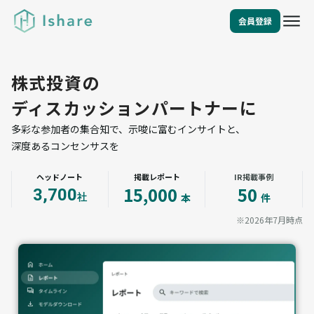
Ishare
会員登録
株式投資の
ディスカッションパートナーに
多彩な参加者の集合知で、示唆に富むインサイトと、
深度あるコンセンサスを
ヘッドノート
掲載レポート
IR掲載事例
15,000
50
3,700
本
件
社
※2026年7月時点