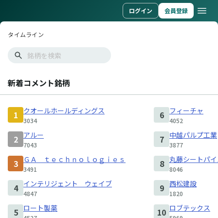
ログイン
会員登録
タイムライン
タイムライン
新着コメント銘柄
クオールホールディングス
フィーチャ
1
6
3034
4052
アルー
中越パルプ工業
2
7
7043
3877
ＧＡ ｔｅｃｈｎｏｌｏｇｉｅｓ
丸藤シートパイ
3
8
3491
8046
インテリジェント ウェイブ
西松建設
4
9
4847
1820
ロート製薬
ロブテックス
5
10
4527
5969