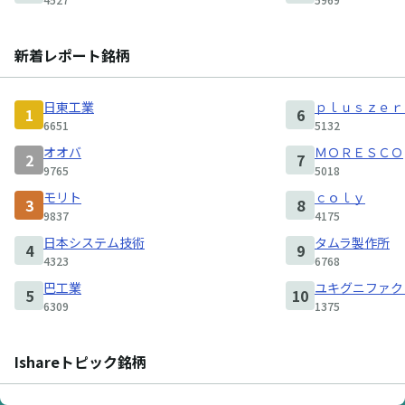
新着レポート銘柄
日東工業
ｐｌｕｓｚｅｒ
1
6
6651
5132
オオバ
ＭＯＲＥＳＣＯ
2
7
9765
5018
モリト
ｃｏｌｙ
3
8
9837
4175
日本システム技術
タムラ製作所
4
9
4323
6768
巴工業
ユキグニファク
5
10
6309
1375
Ishareトピック銘柄