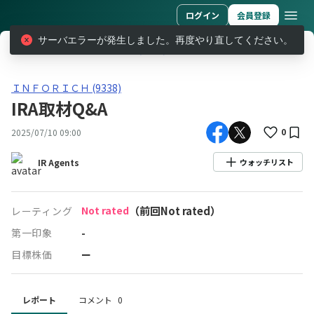
ログイン
会員登録
サーバエラーが発生しました。再度やり直してください。
レポート
ＩＮＦＯＲＩＣＨ (9338)
IRA取材Q&A
ＩＮＦＯＲＩＣＨ(9338)IRA取材Q&A
ＩＮＦＯＲＩＣＨ (9338)
IRA取材Q&A
0
2025/07/10 09:00
IR Agents
ウォッチリスト
Not rated
（前回Not rated）
レーティング
第一印象
-
目標株価
ー
レポート
コメント
0