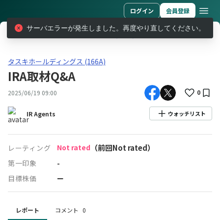
ログイン
会員登録
サーバエラーが発生しました。再度やり直してください。
レポート
タスキホールディングス (166A)
IRA取材Q&A
タスキホールディングス(166A)IRA取材Q&A
タスキホールディングス (166A)
IRA取材Q&A
0
2025/06/19 09:00
IR Agents
ウォッチリスト
Not rated
（前回Not rated）
レーティング
第一印象
-
目標株価
ー
レポート
コメント
0