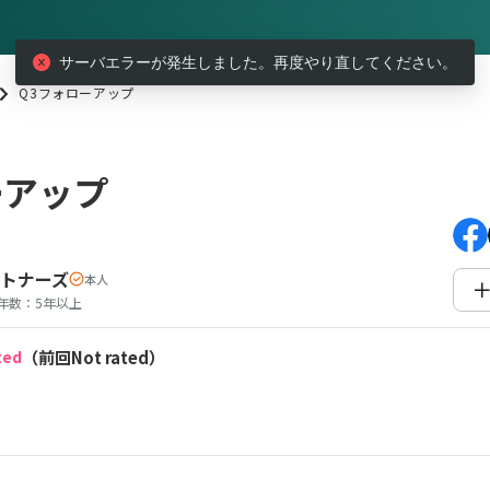
サーバエラーが発生しました。再度やり直してください。
Q3フォローアップ
アップ
ーアップ
トナーズ
本人
年数：
5年以上
ted
（前回Not rated）