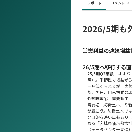
レポート
コメント
0
2026/5
営業利益の連続増益
26/5期へ移行す
25/5期Q3業績
｜オオバ
照）。季節性で収益がQ
一見低く見えるが、実態
た、同日、自己株式の取
外部環境①：需要動向
需要増（防衛土木）や
が続こう。防衛土木では、
クロ的な追い風もあり
ある「宮城県仙塩都市
（データセンター関連