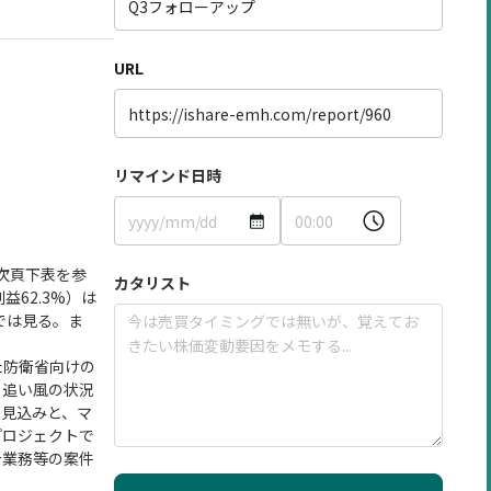
URL
リマインド日時
び次頁下表を参
カタリスト
62.3%）は
では見る。ま
た防衛省向けの
ら追い風の状況
る見込みと、マ
プロジェクトで
計業務等の案件