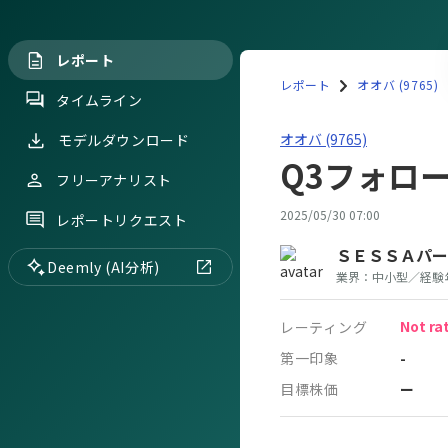
レポート
レポート
オオバ (9765)
タイムライン
オオバ(9765)Q3フォロー
オオバ (9765)
モデルダウンロード
Q3フォロ
フリーアナリスト
2025/05/30 07:00
レポートリクエスト
ＳＥＳＳＡパー
Deemly (AI分析)
業界：
中小型
／
経験
Not ra
レーティング
第一印象
-
目標株価
ー