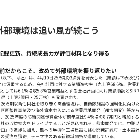
期も外部環境は追い風が続こう
記録更新、持続成長力が評価材料となり得る
る直前だからこそ、改めて外部環境を振り返りたい
（以下、同社）は、4月10日25/5期Q3決算を発表した（業績は下表及
4に偏重するため、会社計画に対する業績進捗率（売上高68.6%、営業利益
としては6.1%増収5.8%営業増益とする会社計画に向け業績順調とSIR
得（上限2億円・25万株）も発表された。
｜26/5期以降も同社を取り巻く需要環境は、自衛隊施設の強靱化に向け
新区画整理事業及び海外資本参入による産業用地開発（都市開発）等か
2025年度の防衛関連予算全体が前年度比9.4%増の8.7兆円と増加す
同社の収益拡大をドライブすることが見込まれる。都市開発では、中期
計画」の進捗に加え、熊本の半導体工場建設に絡む開発許認可・土木設
）の受注を獲得。テーマ性のある新領域開拓が進展している。