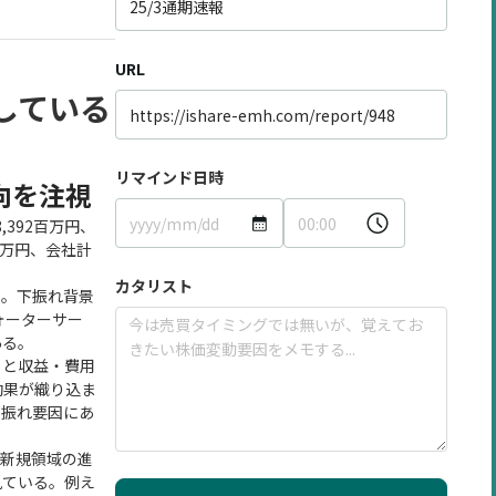
URL
している
リマインド日時
向を注視
,392百万円、
8百万円、会社計
カタリスト
い。下振れ背景
ォーターサー
ある。
ると収益・費用
効果が織り込ま
下振れ要因にあ
で新規領域の進
見ている。例え