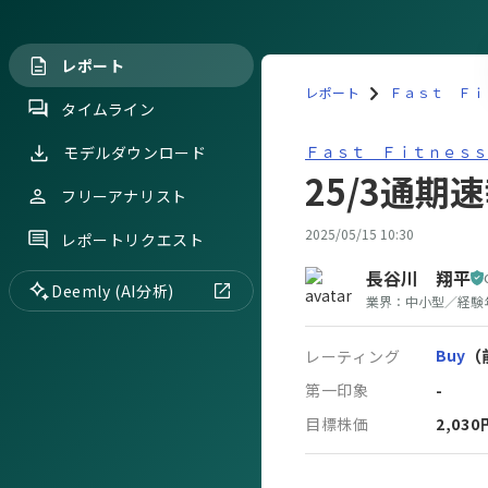
レポート
レポート
Ｆａｓｔ Ｆｉｔ
タイムライン
Ｆａｓｔ Ｆｉｔｎｅｓｓ Ｊ
Ｆａｓｔ Ｆｉｔｎｅｓｓ Ｊ
モデルダウンロード
25/3通期
フリーアナリスト
2025/05/15 10:30
レポートリクエスト
長谷川 翔平
Deemly (AI分析)
業界：
中小型
／
経験
Buy
（
レーティング
第一印象
-
目標株価
2,030