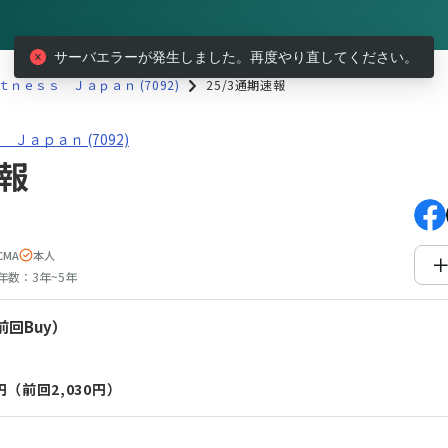
サーバエラーが発生しました。再度やり直してください。
ｎｅｓｓ Ｊａｐａｎ (7092)
25/3通期速報
ａｐａｎ(7092)25/3通期速報
ａｐａｎ (7092)
速報
CMA
本人
年数：
3年~5年
前回Buy）
円
（前回2,030円）