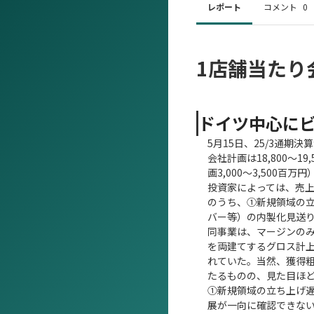
レポート
コメント
0
1店舗当たり
ドイツ中心に
5月15日、25/3通期決
会社計画は18,800～1
画3,000～3,500
投資家によっては、売
のうち、①新規領域の立
バー等）の内製化見送
同事業は、マージンの
を両建てするグロス計上
れていた。当然、獲得
たるものの、見た目ほ
①新規領域の立ち上げ
展が一向に確認できな