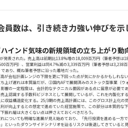
会員数は、引き続き力強い伸びを示
ビハインド気味の新規領域の立ち上がり動
算が発表された。売上高は前期比13.8%増の18,009百万円（筆者予想は18
9,500百万円）、営業利益は同4.7%減の3,339百万円（筆者予想は3,23
百万円）であり、概ね筆者予想に沿った着地だった。
上高が会社計画レンジの下限を更に下回った点が気にかかるかもしれな
ち上げ遅れは本質論だが、②国内AFで展開済みのストック型事業（ウ
り影響の一定程度は、会計的なテクニカル要因がある点に留意が必要で
み売上認識する手数料ビジネスとして展開しているが、これを内製化す
に収益構造変化する。25/3期の売上高計画には、このグロス計上化の
粗利が向上するとの想定で進めていた経営施策で、この部分は本質的な
ど下振れ幅は大きくない点は押さえておくべきだろう。
遅れについても明確な進展が見え始めており、「先行投資を進める一方
い」といったダウンサイドシナリオを辿るリスクは後退してきていると