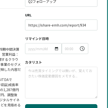
URL
リマインド日時
/8期中間決算
円、営業利益：
開するクラウ
カタリスト
ン事業のセグメ
反映した内容だ
TDAで
常収益)成長率
1,287億円
万円、調整後
デジタルサイネ
などを見極める