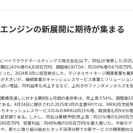
エンジンの新展開に期待が集まる
日にペイクラウドホールディングス株式会社(以下、同社)が発表した2025
比143％増の4,838百万円、調整後EBITDA：同200%増の679百万
万円だった。2024年3月に経営統合した、デジタルサイネージ関連事業を展
与が大きいが、継続事業のキャッシュレスサービス事業とソリューショ
％近い増益、同利益率も向上するなど、上向きのファンダメンタルズを
業績見通しに対する期初6ヵ月間の進捗率は、売上高で54％、調整後EBI
である。4月24日に開示された2025年3月の主要KPIでは、MRR(月次経
ちキャッシュレスサービスのみのMRRは同15％増、取扱高も同9.6％増の
足好調である。しかし、同社は業績予想(売上高：同31％増の9,000百
の1,000百万円、営業利益：同48%増の500百万円)を据え置いた。今後の
向や、新たに取り組み始めたタッチ決済分野での新サービスの開発動向