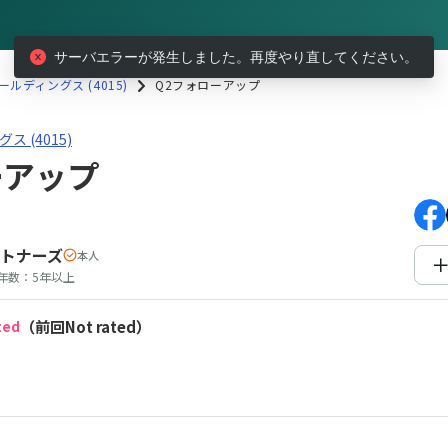
サーバエラーが発生しました。再度やり直してください。
ルディングス (4015)
Q2フォローアップ
ス(4015)Q2フォローアップ
 (4015)
ーアップ
トナーズ
本人
年数：
5年以上
ted
（前回Not rated）