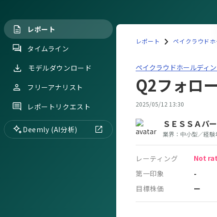
レポート
レポート
ペイクラウドホー
タイムライン
ペイクラウドホールディング
ペイクラウドホールディングス
モデルダウンロード
Q2フォロ
フリーアナリスト
2025/05/12 13:30
レポートリクエスト
ＳＥＳＳＡパー
Deemly (AI分析)
業界：
中小型
／
経験
Not ra
レーティング
第一印象
-
目標株価
ー