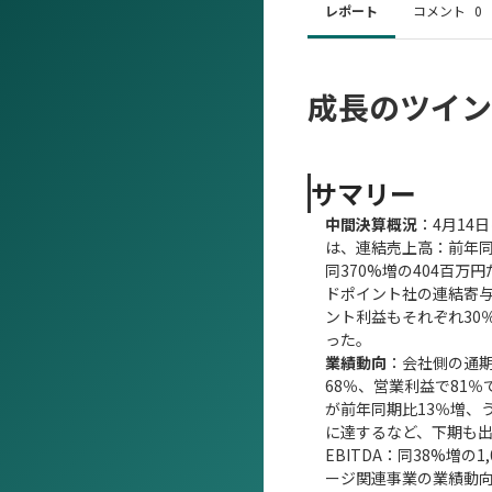
レポート
コメント
0
成長のツイン
サマリー
中間決算概況
：4月14
は、連結売上高：前年同期
同370%増の404百
ドポイント社の連結寄
ント利益もそれぞれ30
った。
業績動向
：会社側の通期
68％、営業利益で81％
が前年同期比13％増、う
に達するなど、下期も出
EBITDA：同38%増
ージ関連事業の業績動