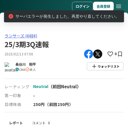
ログイン
会員登録
サーバエラーが発生しました。再度やり直してください。
レポート
ランサーズ (4484)
25/3期3Q速報
ランサーズ(4484)25/3期3Q速報
ランサーズ (4484)
25/3期3Q速報
0
2025/02/13 07:00
長谷川 翔平
ウォッチリスト
CMA
本人
Neutral
（前回Neutral）
レーティング
第一印象
-
目標株価
250
円
（前回250円）
レポート
コメント
0