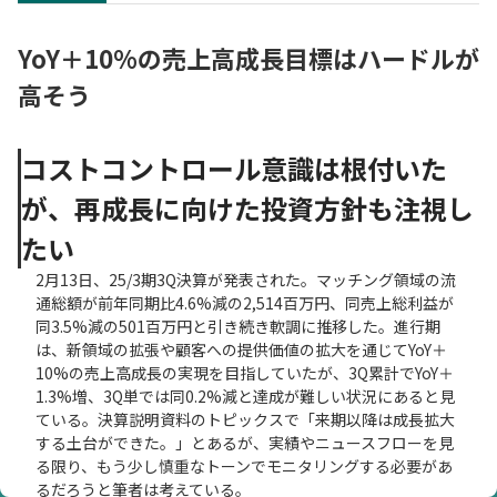
YoY＋10%の売上高成長目標はハードルが
高そう
コストコントロール意識は根付いた
が、再成長に向けた投資方針も注視し
たい
2月13日、25/3期3Q決算が発表された。マッチング領域の流
通総額が前年同期比4.6%減の2,514百万円、同売上総利益が
同3.5%減の501百万円と引き続き軟調に推移した。進行期
は、新領域の拡張や顧客への提供価値の拡大を通じてYoY＋
10%の売上高成長の実現を目指していたが、3Q累計でYoY＋
1.3%増、3Q単では同0.2%減と達成が難しい状況にあると見
ている。決算説明資料のトピックスで「来期以降は成長拡大
する土台ができた。」とあるが、実績やニュースフローを見
る限り、もう少し慎重なトーンでモニタリングする必要があ
るだろうと筆者は考えている。