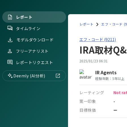
レポート
レポート
エフ・コード (9
タイムライン
エフ・コード(9211)IRA取
エフ・コード (9211)
モデルダウンロード
IRA取材Q&
フリーアナリスト
2025/01/23 06:31
レポートリクエスト
IR Agents
Deemly (AI分析)
経験年数：
5年以上
レーティング
Not ra
第一印象
-
目標株価
ー