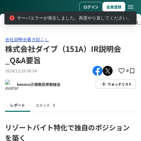
ログイン
会員登録
サーバエラーが発生しました。再度やり直してください。
レポート
会社説明会書き起こし
株式会社ダイブ（151A）IR説明会_
会社説明会書き起こし株式会社ダイブ（151A）IR説明会_Q&A要旨
会社説明会書き起こし
株式会社ダイブ（151A）IR説明会
_Q&A要旨
0
2024/12/20 08:34
kenmo＠湘南投資勉強会
ウォッチリスト
レポート
コメント
0
リゾートバイト特化で独自のポジション
を築く