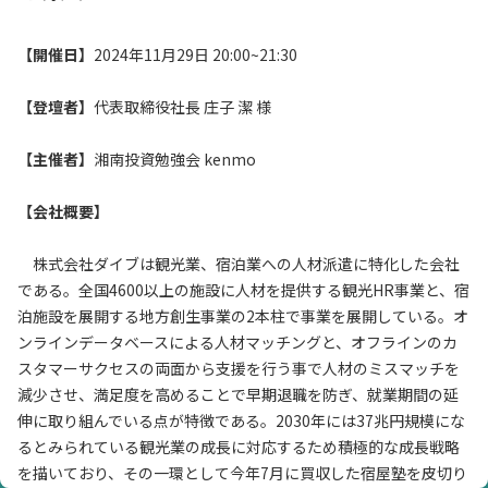
【開催日】
2024年11月29日 20:00~21:30
【登壇者】
代表取締役社⻑ 庄⼦ 潔 様
【主催者】
湘南投資勉強会 kenmo
【会社概要】
株式会社ダイブは観光業、宿泊業への人材派遣に特化した会社
である。全国4600以上の施設に人材を提供する観光HR事業と、宿
泊施設を展開する地方創生事業の2本柱で事業を展開している。オ
ンラインデータベースによる人材マッチングと、オフラインのカ
スタマーサクセスの両面から支援を行う事で人材のミスマッチを
減少させ、満足度を高めることで早期退職を防ぎ、就業期間の延
伸に取り組んでいる点が特徴である。2030年には37兆円規模にな
るとみられている観光業の成長に対応するため積極的な成長戦略
を描いており、その一環として今年7月に買収した宿屋塾を皮切り