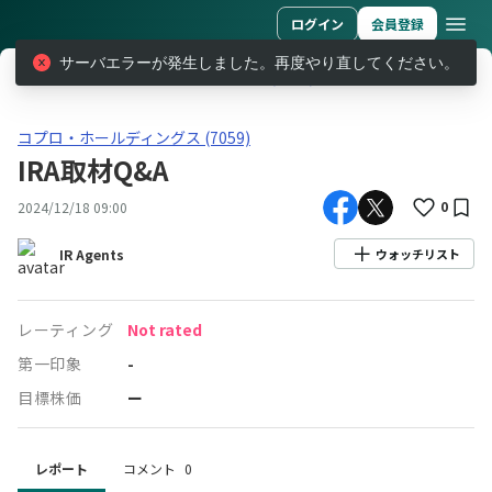
ログイン
会員登録
サーバエラーが発生しました。再度やり直してください。
レポート
コプロ・ホールディングス (7059)
IRA取材Q&A
コプロ・ホールディングス(7059)IRA取材Q&A
コプロ・ホールディングス (7059)
IRA取材Q&A
0
2024/12/18 09:00
IR Agents
ウォッチリスト
レーティング
Not rated
第一印象
-
目標株価
ー
レポート
コメント
0