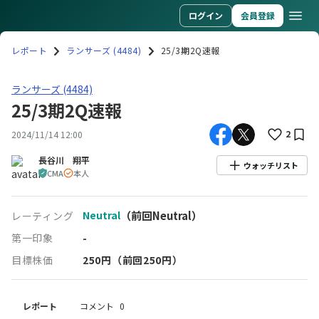
ログイン
会員登録
レポート
ランサーズ (4484)
25/3期2Q速報
ランサーズ(4484)25/3期2Q速報
ランサーズ (4484)
25/3期2Q速報
2
2024/11/14 12:00
長谷川 翔平
ウォッチリスト
CMA
本人
Neutral
（前回Neutral）
レーティング
第一印象
-
目標株価
250
円
（前回250円）
レポート
コメント
0