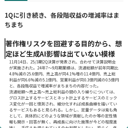
1Qに引き続き、各段階収益の増減率はま
ちまち
著作権リスクを回避する目的から、想
定ほど生成AI影響は出ていない模様
11月14日、25/3期2Q決算が発表され、合わせて決算説明会
が実施された。24年7～9月期業績は、流通総額が前年同期比
4.8%減の25.6億円、売上高が同4.1%増の11.4億円、売上総
利益が同6.6%減の5.1億円、営業利益が同0.3億円減の0.5億円
と、各段階収益で増減率がまちまちの内容だった。
流通総額～売上高～売上総利益の間の入り繰りについては、
グロス計上するサービスとネット計上するサービスのミック
ス変化が一因と憶測され、細分化すれば成長曲線を描いてい
るサービスもあると見られる。しかし、定量データは兎も角
として、具体的にどのような領域が貢献したのか等の定性情
報も開示・回答が無く、再成長に向けた施策が今どの程度進
捗し、手応えを得られているのか判然としない。恐らく、外