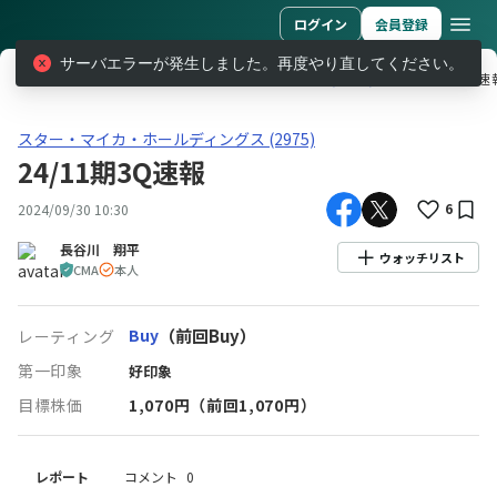
ログイン
会員登録
サーバエラーが発生しました。再度やり直してください。
レポート
スター・マイカ・ホールディングス (2975)
24/11期3Q速
スター・マイカ・ホールディングス(2975)24/11期3Q速報
スター・マイカ・ホールディングス (2975)
24/11期3Q速報
6
2024/09/30 10:30
長谷川 翔平
ウォッチリスト
CMA
本人
Buy
（前回Buy）
レーティング
第一印象
好印象
目標株価
1,070
円
（前回1,070円）
レポート
コメント
0