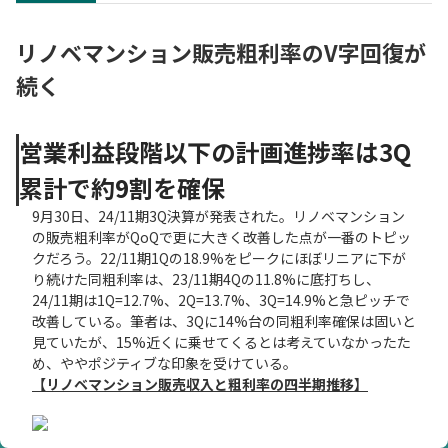
リノベマンション販売粗利率のV字回復が
続く
営業利益段階以下の計画進捗率は3Q
累計で約9割を確保
9月30日、24/11期3Q決算が発表された。リノベマンション
の販売粗利率がQoQで更に大きく改善した点が一番のトピッ
クだろう。22/11期1Qの18.9%をピークにほぼリニアに下が
り続けた同粗利率は、23/11期4Qの11.8%に底打ちし、
24/11期は1Q=12.7%、2Q=13.7%、3Q=14.9%と急ピッチで
改善している。筆者は、3Qに14%台の同粗利率確保は固いと
見ていたが、15%近くに乗せてくるとは考えていなかったた
め、ややポジティブな印象を受けている。
【リノベマンション販売収入と粗利率の四半期推移】