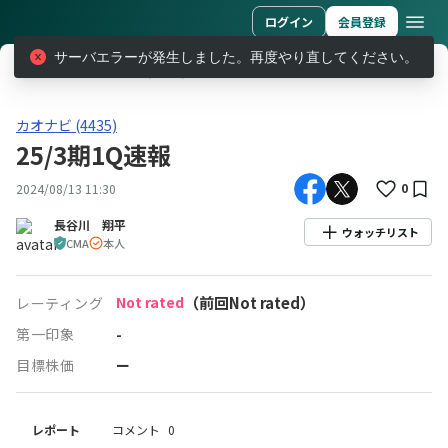
ログイン
会員登録
サーバエラーが発生しました。再度やり直してください。
レポート
カオナビ (4435)
25/3期1Q速報
カオナビ(4435)25/3期1Q速報
カオナビ (4435)
25/3期1Q速報
0
2024/08/13 11:30
長谷川 翔平
ウォッチリスト
CMA
本人
Not rated
（前回Not rated）
レーティング
第一印象
-
目標株価
ー
レポート
コメント
0