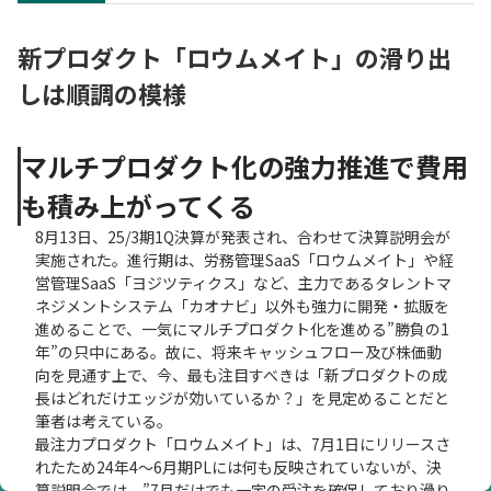
新プロダクト「ロウムメイト」の滑り出
しは順調の模様
マルチプロダクト化の強力推進で費用
も積み上がってくる
8月13日、25/3期1Q決算が発表され、合わせて決算説明会が
実施された。進行期は、労務管理SaaS「ロウムメイト」や経
営管理SaaS「ヨジツティクス」など、主力であるタレントマ
ネジメントシステム「カオナビ」以外も強力に開発・拡販を
進めることで、一気にマルチプロダクト化を進める”勝負の1
年”の只中にある。故に、将来キャッシュフロー及び株価動
向を見通す上で、今、最も注目すべきは「新プロダクトの成
長はどれだけエッジが効いているか？」を見定めることだと
筆者は考えている。
最注力プロダクト「ロウムメイト」は、7月1日にリリースさ
れたため24年4～6月期PLには何も反映されていないが、決
算説明会では、”7月だけでも一定の受注を確保しており滑り