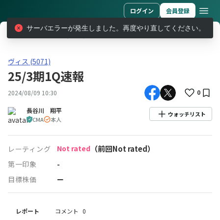
ログイン
会員登録
サーバエラーが発生しました。再度やり直してください。
レポート
ヴィス (5071)
25/3期1Q速報
ヴィス(5071)25/3期1Q速報
ヴィス (5071)
25/3期1Q速報
0
2024/08/09 10:30
長谷川 翔平
ウォッチリスト
CMA
本人
Not rated
（前回Not rated）
レーティング
第一印象
-
目標株価
ー
レポート
コメント
0