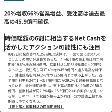
20%増収66%営業増益、受注高は過去最
高の45.9億円確保
時価総額の6割に相当するNet Cashを
活かしたアクション可能性にも注目
8月9日に発表された25/3期1Q決算は、一言で言えば文句の
つけようの無い好決算であった。4～6月期の売上高は前年同
期比19.6%増の36.4億円、営業利益は同65.9%増の4.2億円と
なった上、受注高も同37.4%増の45.9億円と過去最高を確保
し、受注残高も同34.2%増の32.5億円まで積み上がった。四
半期粗利率も24年1～3月期同値だが29.2%と過去最高値とな
っている。会社通期計画は、売上高が前期比4.4%増の150.3
億円、営業利益が同2.3%増の15.6億円とほぼ横ばいを見てい
るが、このペースで収益が積み上がれば一定の計画上振れも
期待しやすくなろう。
【売上高と営業利益の四半期推移】