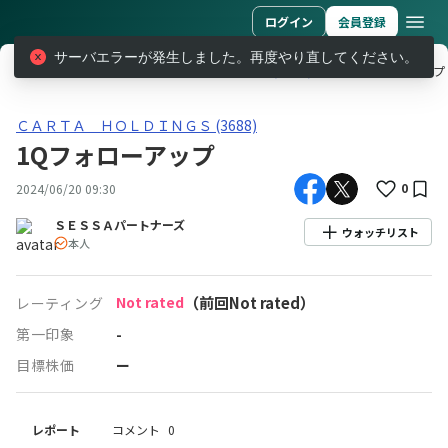
ログイン
会員登録
サーバエラーが発生しました。再度やり直してください。
レポート
ＣＡＲＴＡ ＨＯＬＤＩＮＧＳ (3688)
1Qフォローアップ
ＣＡＲＴＡ ＨＯＬＤＩＮＧＳ(3688)1Qフォローアップ
ＣＡＲＴＡ ＨＯＬＤＩＮＧＳ (3688)
1Qフォローアップ
0
2024/06/20 09:30
ＳＥＳＳＡパートナーズ
ウォッチリスト
本人
Not rated
（前回Not rated）
レーティング
第一印象
-
目標株価
ー
レポート
コメント
0