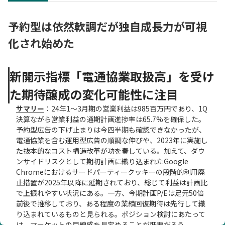
予約型は依然軟調だが独自成長力が可視
化され始めた
新開示指標「電通協業取扱高」を受け
た期待醸成の変化可能性に注目
サマリー
：24年1～3月期の営業利益は985百万円であり、1Q
決算ながら営業利益の通期計画進捗率は65.7%を確保した。
予約型広告の下げ止まりは今四半期も確認できなかったが、
電通協業を含む運用型広告の順調な伸びや、2023年に実施し
た抜本的なコスト構造改革が功を奏している。加えて、ダウ
ンサイドリスクとして期初計画に織り込まれたGoogle
Chromeにおけるサードパーティークッキーの段階的利用廃
止措置が2025年以降に延期されており、総じて利益は計画比
で上振れやすい状況にある。一方、今期計画P/Eは足元50倍
前後で推移しており、ある程度の業績回復期待は先行して織
り込まれているものと見られる。ポジション検討にあたって
は、マーケットの目線感を見定めることが肝要だろう。