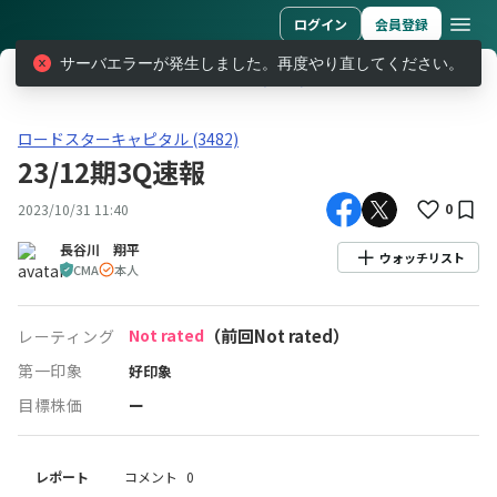
ログイン
会員登録
サーバエラーが発生しました。再度やり直してください。
レポート
ロードスターキャピタル (3482)
23/12期3Q速報
ロードスターキャピタル(3482)23/12期3Q速報
ロードスターキャピタル (3482)
23/12期3Q速報
0
2023/10/31 11:40
長谷川 翔平
ウォッチリスト
CMA
本人
Not rated
（前回Not rated）
レーティング
第一印象
好印象
目標株価
ー
レポート
コメント
0