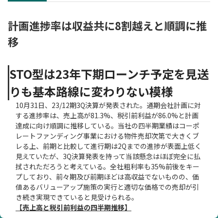
計画進捗率は収益共に8割越えと順調に推
移
STO型は23年下期ローンチ予定を見送
りも基本路線に変わりない模様
10月31日、23/12期3Q決算が発表された。通期会社計画に対
する進捗率は、売上高が81.3%、税引前利益が86.0%と計画
達成に向け順調に推移している。当社の四半期業績はコーポ
レートファンディング事業における物件売却次第で大きくブ
レる上、前期と比較して進行期は2Qまでの進捗が表面上低く
見えていたが、3Q決算発表を持って当該懸念はほぼ完全に払
拭されただろうと考えている。全社粗利率も35%前後をキー
プしており、前々期及び前期ほどは高収益でないものの、価
値あるバリューアップ施策の実行と適切な価格での売却が引
き続き実現できていると見受けられる。
【売上高と税引前利益の四半期推移】