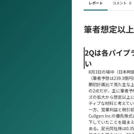
レポート
コメント
0
筆者想定以上
2Qは各パイプ
い
8月3日の場中（日本時間
（筆者予想は239.3億
期初計画比で見た主な上方
の2点だが、主に筆者
ズの拡大から想定以上に
ティブな材料と考えて
一方、営業利益と税引
Cullgen Inc.の優
下していたことを踏ま
ある。足元同社株は0.