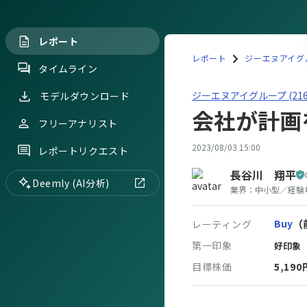
レポート
レポート
ジーエヌアイグルー
タイムライン
ジーエヌアイグループ(21
ジーエヌアイグループ (216
モデルダウンロード
会社が計画
フリーアナリスト
2023/08/03 15:00
レポートリクエスト
長谷川 翔平
Deemly (AI分析)
業界：
中小型
／
経験
Buy
（
レーティング
第一印象
好印象
目標株価
5,190