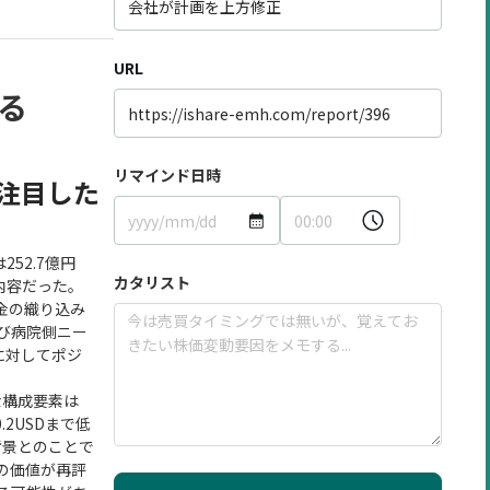
URL
る
リマインド日時
注目した
52.7億円
カタリスト
る内容だった。
時金の織り込み
び病院側ニー
に対してポジ
な構成要素は
.2USDまで低
背景とのことで
トの価値が再評