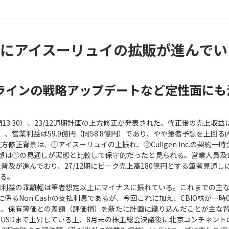
にアイスーリュイの拡販が進んでい
ラインの戦略アップデートなど定性面にも
13:30）、23/12通期計画の上方修正が発表された。修正後の売上収益は2
円）、営業利益は59.9億円（同58.8億円）であり、やや筆者予想を上回
修正背景は、①アイスーリュイの上振れ、②Cullgen Inc.の契約一
予想は①の見通しが実態と比較して保守的だったと見られる。営業人員及
普及が進んでおり、27/12期にピーク売上高180億円とする筆者見通し
いる。
前利益の乖離幅は筆者想定以上にマイナスに振れている。これまでの主
先株式に係るNon Cashの支払利息であるが、今回これに加え、CBIO株が一時0
え、保有簿価との差額（評価損）を新たに計画に織り込んだことが主な
35USDまで上昇している上、8月末の株主総会決議後に北京コンチネン