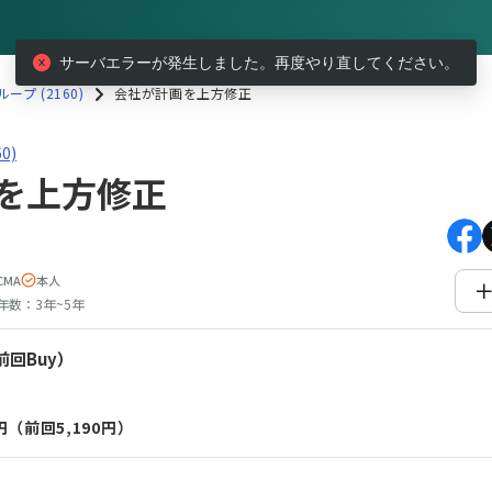
サーバエラーが発生しました。再度やり直してください。
プ (2160)
会社が計画を上方修正
60)会社が計画を上方修正
0)
を上方修正
CMA
本人
年数：
3年~5年
前回Buy）
円
（前回5,190円）