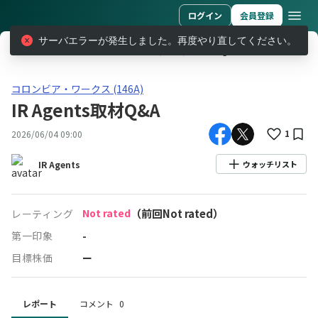
ログイン
会員登録
サーバエラーが発生しました。再度やり直してください。
レポート
コロンビア・ワークス (146A)
IR Agents取材Q&A
コロンビア・ワークス(146A)IR Agents取材Q&A
コロンビア・ワークス (146A)
IR Agents取材Q&A
1
2026/06/04 09:00
IR Agents
ウォッチリスト
Not rated
（前回Not rated）
レーティング
第一印象
-
目標株価
ー
レポート
コメント
0