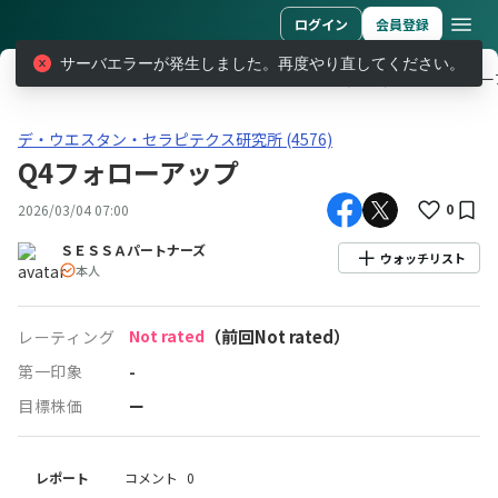
ログイン
会員登録
サーバエラーが発生しました。再度やり直してください。
レポート
デ・ウエスタン・セラピテクス研究所 (4576)
Q4フォロ
デ・ウエスタン・セラピテクス研究所(4576)Q4フォローアップ
デ・ウエスタン・セラピテクス研究所 (4576)
Q4フォローアップ
0
2026/03/04 07:00
ＳＥＳＳＡパートナーズ
ウォッチリスト
本人
Not rated
（前回Not rated）
レーティング
第一印象
-
目標株価
ー
レポート
コメント
0