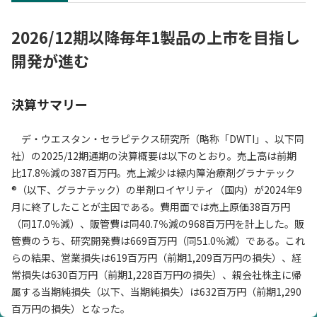
2026/12期以降毎年1製品の上市を目指し
開発が進む
決算サマリー
デ・ウエスタン・セラピテクス研究所（略称「DWTI」、以下同
社）の2025/12期通期の決算概要は以下のとおり。売上高は前期
比17.8％減の387百万円。売上減少は緑内障治療剤グラナテック
®（以下、グラナテック）の単剤ロイヤリティ（国内）が2024年9
月に終了したことが主因である。費用面では売上原価38百万円
（同17.0％減）、販管費は同40.7％減の968百万円を計上した。販
管費のうち、研究開発費は669百万円（同51.0％減）である。これ
らの結果、営業損失は619百万円（前期1,209百万円の損失）、経
常損失は630百万円（前期1,228百万円の損失）、親会社株主に帰
属する当期純損失（以下、当期純損失）は632百万円（前期1,290
百万円の損失）となった。