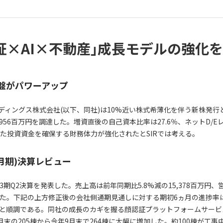
証×AI×不動産｣成長モデルの強化
盤がパワーアップ
ディングス株式会社(以下、同社)は10%近い株式希薄化を伴う新株発行
956百万円を調達した。増資直後の自己資本比率は27.6％、ネットD/Eレ
た投資資金を確保する財務体力が強化されたとSIRでは考える。
-9月期)決算レビュー
/3期Q2決算を発表した。売上高は前年同期比5.8%減の15,378百万円
円だった。下記の上方修正後の会社側通期見通しに対する期初6ヵ月の進捗率
.6％と順調である。同社の成長のカギを握る顔認証プラットフォームサービス(F
末の205棟から今年9月末で264棟に大幅に増加した。約100棟が工事