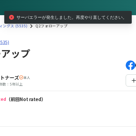
サーバエラーが発生しました。再度やり直してください。
グス (5535)
Q2フォローアップ
35)Q2フォローアップ
35)
ーアップ
トナーズ
本人
年数：
5年以上
ted
（前回Not rated）