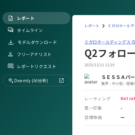
レポート
レポート
ミガロホールディン
タイムライン
ミガロホールディングス(55
ミガロホールディングス (55
モデルダウンロード
Q2フォロ
フリーアナリスト
2025/12/11 12:10
レポートリクエスト
ＳＥＳＳＡパー
Deemly (AI分析)
業界：
中小型
／
経験
Not ra
レーティング
第一印象
-
目標株価
ー