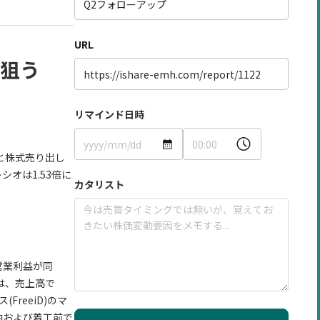
URL
を狙う
リマインド日時
と株式売り出し
シオは1.53倍に
カタリスト
、営業利益が同
は、売上高で
reeiD)のマ
中および着工前で