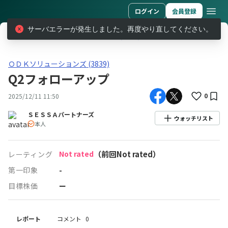
ログイン
会員登録
サーバエラーが発生しました。再度やり直してください。
レポート
ＯＤＫソリューションズ (3839)
Q2フォローアップ
ＯＤＫソリューションズ(3839)Q2フォローアップ
ＯＤＫソリューションズ (3839)
Q2フォローアップ
0
2025/12/11 11:50
ＳＥＳＳＡパートナーズ
ウォッチリスト
本人
Not rated
（前回Not rated）
レーティング
第一印象
-
目標株価
ー
レポート
コメント
0