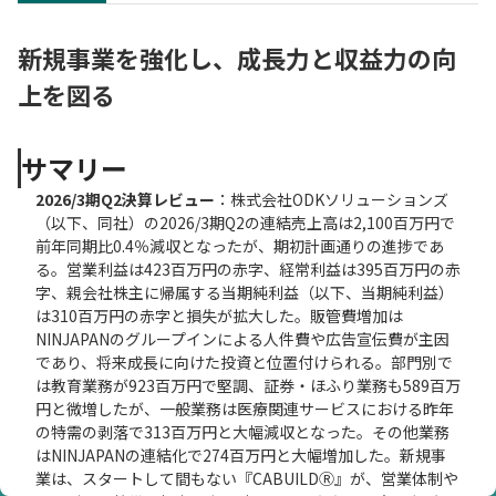
新規事業を強化し、成長力と収益力の向
上を図る
サマリー
2026/3期Q2決算レビュー
：株式会社ODKソリューションズ
（以下、同社）の2026/3期Q2の連結売上高は2,100百万円で
前年同期比0.4％減収となったが、期初計画通りの進捗であ
る。営業利益は423百万円の赤字、経常利益は395百万円の赤
字、親会社株主に帰属する当期純利益（以下、当期純利益）
は310百万円の赤字と損失が拡大した。販管費増加は
NINJAPANのグループインによる人件費や広告宣伝費が主因
であり、将来成長に向けた投資と位置付けられる。部門別で
は教育業務が923百万円で堅調、証券・ほふり業務も589百万
円と微増したが、一般業務は医療関連サービスにおける昨年
の特需の剥落で313百万円と大幅減収となった。その他業務
はNINJAPANの連結化で274百万円と大幅増加した。新規事
業は、スタートして間もない『CABUILDⓇ』が、営業体制や