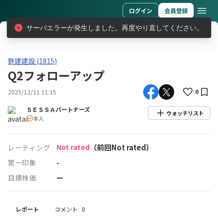
ログイン
会員登録
サーバエラーが発生しました。再度やり直してください。
レポート
鉄建建設 (1815)
Q2フォローアップ
鉄建建設(1815)Q2フォローアップ
鉄建建設 (1815)
Q2フォローアップ
0
2025/12/11 11:15
ＳＥＳＳＡパートナーズ
ウォッチリスト
本人
Not rated
（前回Not rated）
レーティング
第一印象
-
目標株価
ー
レポート
コメント
0