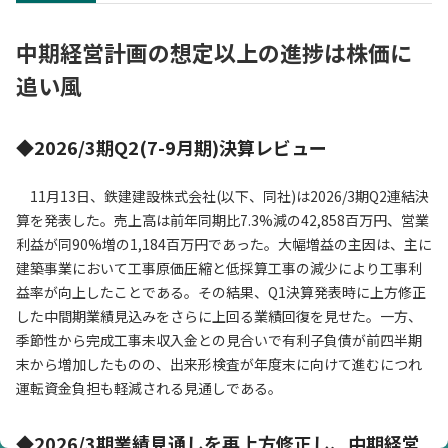
中期経営計画の想定以上の進捗は株価に
追い風
◆2026/3期Q2(7-9月期)決算レビュー
11月13日、鉄建建設株式会社(以下、同社)は2026/3期Q2連結決
算を発表した。売上高は前年同期比7.3%減の42,858百万円、営業
利益が同90%増の1,184百万円であった。大幅増益の主因は、主に
建築事業において工事原価圧縮と低採算工事の減少により工事利
益率が向上したことである。その結果、Q1決算発表時に上方修正
した中間期業績見込みをさらに上回る業績回復を見せた。一方、
季節性から完成工事未収入金との見合いで有利子負債が前四半期
末から増加したものの、出来形検査が年度末に向けて進むにつれ
運転資金負担も軽減される見通しである。
◆2026/3期業績見通しを再上方修正し、中期経営