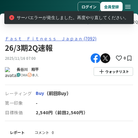
ログイン
会員登録
サーバエラーが発生しました。再度やり直してください。
レポート
Ｆａｓｔ Ｆｉｔｎｅｓｓ Ｊａｐａｎ (7092)
26/3期2
Ｆａｓｔ Ｆｉｔｎｅｓｓ Ｊａｐａｎ(7092)26/3期2Q速報
Ｆａｓｔ Ｆｉｔｎｅｓｓ Ｊａｐａｎ (7092)
26/3期2Q速報
0
2025/11/16 07:00
長谷川 翔平
ウォッチリスト
CMA
本人
Buy
（前回Buy）
レーティング
第一印象
-
目標株価
2,540
円
（前回2,540円）
レポート
コメント
0