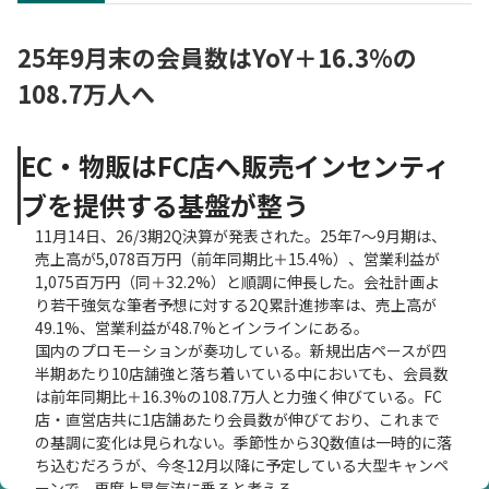
25年9月末の会員数はYoY＋16.3%の
108.7万人へ
EC・物販はFC店へ販売インセンティ
ブを提供する基盤が整う
11月14日、26/3期2Q決算が発表された。25年7～9月期は、
売上高が5,078百万円（前年同期比＋15.4%）、営業利益が
1,075百万円（同＋32.2%）と順調に伸長した。会社計画よ
り若干強気な筆者予想に対する2Q累計進捗率は、売上高が
49.1%、営業利益が48.7%とインラインにある。
国内のプロモーションが奏功している。新規出店ペースが四
半期あたり10店舗強と落ち着いている中においても、会員数
は前年同期比＋16.3%の108.7万人と力強く伸びている。FC
店・直営店共に1店舗あたり会員数が伸びており、これまで
の基調に変化は見られない。季節性から3Q数値は一時的に落
ち込むだろうが、今冬12月以降に予定している大型キャンペ
ーンで、再度上昇気流に乗ると考える。