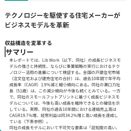
テクノロジーを駆使する住宅メーカーが
ビジネスモデルを革新
収益構造を変革する
サマリー
本レポートでは、Lib Work（以下、同社）の成長ビジネスモ
デルの強さと持続性、ならびに事業戦略の実行におけるテク
ノロジー活用の進展について検証する。全国の戸建住宅市場
（注文住宅および建売住宅の合計）は、過去10年間で年平均
成長率（CAGR）1.9％減と縮小傾向にある。同社の瀬口力社
長（51歳）は、この減少傾向が今後も続くとみている。一方
で、同社のスモールフットプリントに基づく成長ビジネスモ
デルについては、今後も高い成長を維持できるとの確信を示
している。実際、同社の過去10年間における連結売上高は
CAGR19.7％増、経常利益は同34.2％増と高い成長を達成し
ている（下表参照）。
同社の成長モデルにおいて不可欠な要素は「認知度の高い、