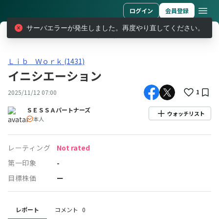
ログイン
会員登録
サーバエラーが発生しました。再度やり直してください。
レポート
Ｌｉｂ Ｗｏｒｋ (1431)
イニシエーション
Ｌｉｂ Ｗｏｒｋ(1431)イニシエーション
Ｌｉｂ Ｗｏｒｋ (1431)
イニシエーション
1
2025/11/12 07:00
ＳＥＳＳＡパートナーズ
ウォッチリスト
本人
レーティング
Not rated
第一印象
-
目標株価
ー
レポート
コメント
0