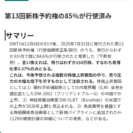
第13回新株予約権の85％が行使済み
サマリー
DWTIは11月4日の引け後、2025年7月31日に発行された第13
回新株予約権（行使価額修正条項付）のうち、発行からわず
か3か月で既に84.6％が行使されたと発表した（下表参
照）。
言い換えれば、残りはわずか150万株、すなわち希薄
化率3.37％のみとなる。
これは、今後予想される複数の株価上昇要因の中で、売り圧
力の大幅な低下を示すものとして注目される。
株価上昇要因
としては 1）眼科手術補助剤としての内境界膜（ILM）染色を
適応症としたDW-1002（ブリリアントブルーG）の中国での
上市、 2）神経疼痛治療薬 DW-5LBT（Bondlido）の米国で
の上市が2026年上期と見込まれる、3）免疫異常を基盤とす
る角結膜疾患治療薬として新規パイプラインに追加されたH-
1129の開発計画の詳細についての発表、などがある。