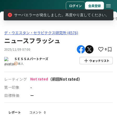
ログイン
会員登録
サーバエラーが発生しました。再度やり直してください。
レポート
デ・ウエスタン・セラピテクス研究所 (4576)
ニュースフ
デ・ウエスタン・セラピテクス研究所(4576)ニュースフラッシュ
デ・ウエスタン・セラピテクス研究所 (4576)
ニュースフラッシュ
0
2025/11/09 07:00
ＳＥＳＳＡパートナーズ
ウォッチリスト
本人
Not rated
（前回Not rated）
レーティング
第一印象
-
目標株価
ー
レポート
コメント
0