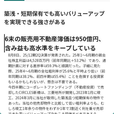
築浅・短期保有でも高いバリューアップ
を実現できる強さがある
6末の販売用不動産簿価は950億円、
含み益も高水準をキープしている
8月8日、25/12期2Q決算が発表された。25年1～6月期の親会
社株主利益は4,528百万円（前年同期比＋53.2%）であり、通
期計画に対する進捗率は59.3%と順調だった。子細に見た
際、25年4～6月期の全社粗利率が25.6%と平時より低い（前
年同期は38.1%、前四半期は55.4%）ことを危惧する投資家
もいるかもしれないが、懸念は不要である。
今四半期にコーポレートファンディング（不動産投資）で売
却したCIRCLES新橋は、三菱地所が開発し2023年1月に竣
工、2024年3月に当社が取得した築浅且つ短期保有の物件で
あった。当社の他売却物件と比較して低い粗利率よりも、む
しろ竣工1年余りの物件をわずか1年で3割近く利を乗せ売却
できた高いバリューアップ力をこそ評価すべきであろう。