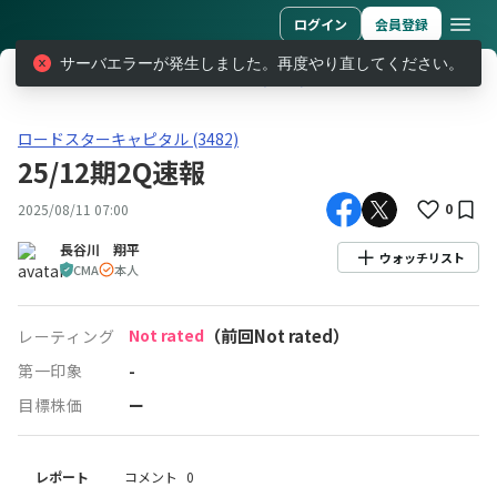
ログイン
会員登録
サーバエラーが発生しました。再度やり直してください。
レポート
ロードスターキャピタル (3482)
25/12期2Q速報
ロードスターキャピタル(3482)25/12期2Q速報
ロードスターキャピタル (3482)
25/12期2Q速報
0
2025/08/11 07:00
長谷川 翔平
ウォッチリスト
CMA
本人
Not rated
（前回Not rated）
レーティング
第一印象
-
目標株価
ー
レポート
コメント
0